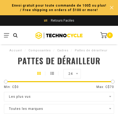
Envoi gratuit pour toute commande de 100$ ou plus!
/ Free shipping on orders of $100 or more!
Retours Faciles
0
Accueil
/
Composantes
/
Cadres
/
Pattes de dérailleur
PATTES DE DÉRAILLEUR
24
Min: C$
0
Max: C$
70
Les plus vus
Toutes les marques