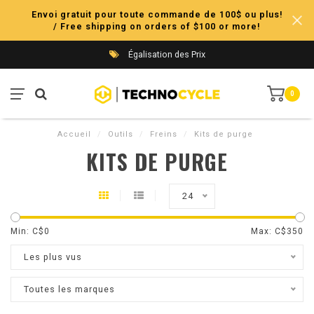
Envoi gratuit pour toute commande de 100$ ou plus!
/ Free shipping on orders of $100 or more!
Égalisation des Prix
0
Accueil
/
Outils
/
Freins
/
Kits de purge
KITS DE PURGE
24
Min: C$
0
Max: C$
350
Les plus vus
Toutes les marques