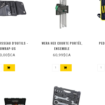
SSEAU D'OUTILS -
WERA HEX COURTE PORTÉE,
PED
00WRAP-US
ENSEMBLE
0,00$CA
60,99$CA