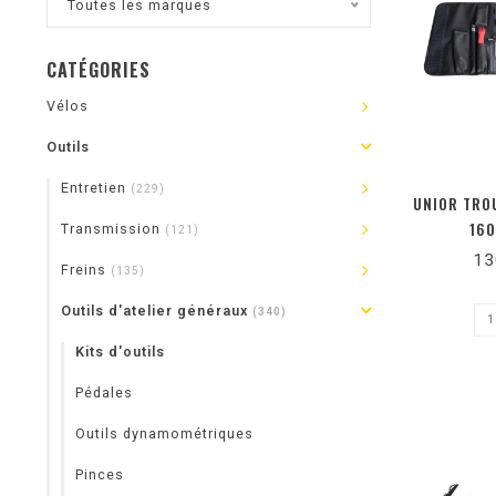
Toutes les marques
CATÉGORIES
Vélos
Outils
Entretien
(229)
UNIOR TROU
16
Transmission
(121)
13
Freins
(135)
Outils d'atelier généraux
(340)
Kits d'outils
Pédales
Outils dynamométriques
Pinces