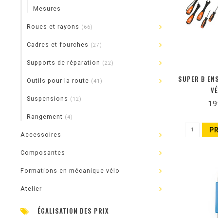
Mesures
Roues et rayons
(66)
Cadres et fourches
(27)
Supports de réparation
(22)
SUPER B EN
Outils pour la route
(41)
VÉ
Suspensions
(12)
19
Rangement
(4)
P
Accessoires
Composantes
Formations en mécanique vélo
Atelier
ÉGALISATION DES PRIX