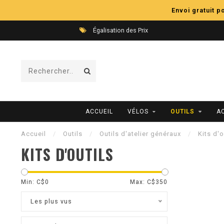
Envoi gratuit 
Égalisation des Prix
ACCUEIL
VÉLOS
OUTILS
A
Accueil
/
Outils
/
Outils d'atelier généraux
/
Kits d'o
KITS D'OUTILS
Min: C$
0
Max: C$
350
Les plus vus