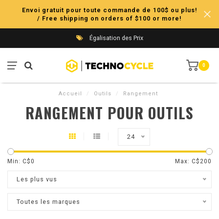
Envoi gratuit pour toute commande de 100$ ou plus!
/ Free shipping on orders of $100 or more!
Égalisation des Prix
0
Accueil
/
Outils
/
Rangement
RANGEMENT POUR OUTILS
24
Min: C$
0
Max: C$
200
Les plus vus
Toutes les marques