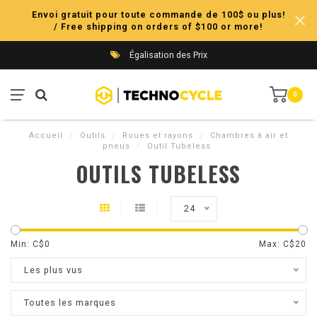
Envoi gratuit pour toute commande de 100$ ou plus!
/ Free shipping on orders of $100 or more!
Égalisation des Prix
0
Accueil
/
Outils
/
Roues et rayons
/
Chambres à air et
pneus
/
Outil Tubeless
OUTILS TUBELESS
24
Min: C$
0
Max: C$
20
Les plus vus
Toutes les marques