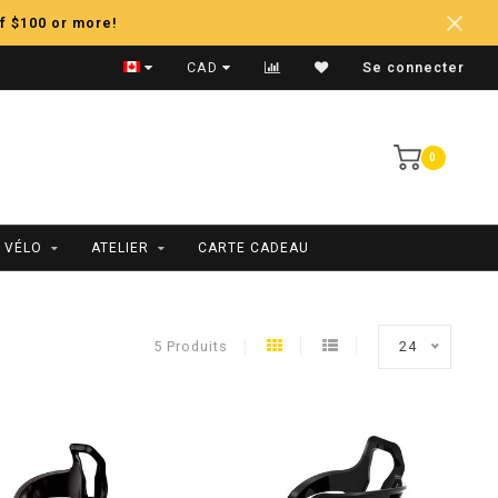
f $100 or more!
Expédition Rapide
CAD
Se connecter
0
 VÉLO
ATELIER
CARTE CADEAU
5 Produits
24