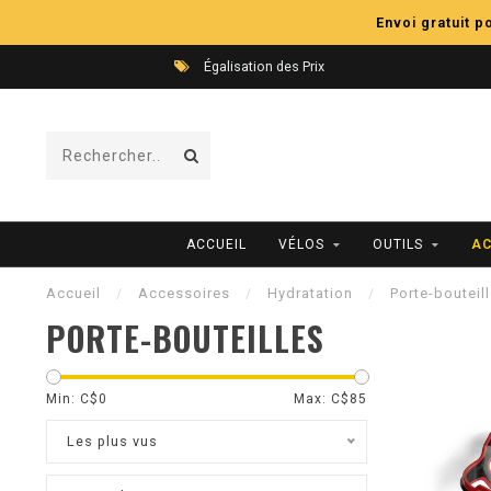
Envoi gratuit 
Égalisation des Prix
ACCUEIL
VÉLOS
OUTILS
AC
Accueil
/
Accessoires
/
Hydratation
/
Porte-bouteil
PORTE-BOUTEILLES
Min: C$
0
Max: C$
85
Les plus vus