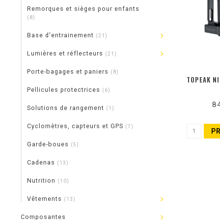
Remorques et sièges pour enfants
(8)
Base d'entrainement
(21)
Lumières et réflecteurs
(21)
Porte-bagages et paniers
(8)
TOPEAK NI
Pellicules protectrices
(6)
8
Solutions de rangement
(1)
Cyclomètres, capteurs et GPS
(7)
P
Garde-boues
(5)
Cadenas
(13)
Nutrition
(10)
Vêtements
(13)
Composantes