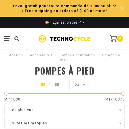
Envoi gratuit pour toute commande de 100$ ou plus!
/ Free shipping on orders of $100 or more!
Égalisation des Prix
0
Accueil
/
Accessoires
/
Pompes et inflation
/
Pompes à
pied
POMPES À PIED
24
Min: C$
0
Max: C$
70
Les plus vus
Toutes les marques