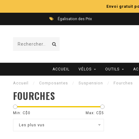
Envoi gratuit 
Égalisation des Prix
ACCUEIL
VÉLOS
OUTILS
AC
Accueil
/
Composantes
/
Suspension
/
Fourches
FOURCHES
Min: C$
0
Max: C$
5
Les plus vus