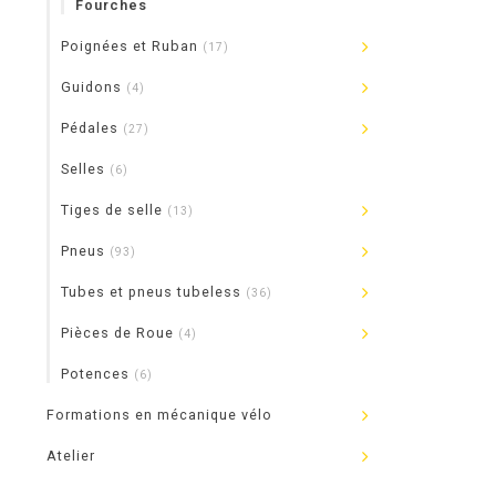
Fourches
Poignées et Ruban
(17)
Guidons
(4)
Pédales
(27)
Selles
(6)
Tiges de selle
(13)
Pneus
(93)
Tubes et pneus tubeless
(36)
Pièces de Roue
(4)
Potences
(6)
Formations en mécanique vélo
Atelier