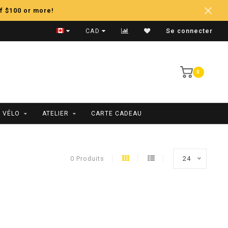
f $100 or more!
Expédition Rapide
CAD
Se connecter
0
 VÉLO
ATELIER
CARTE CADEAU
0 Produits
24