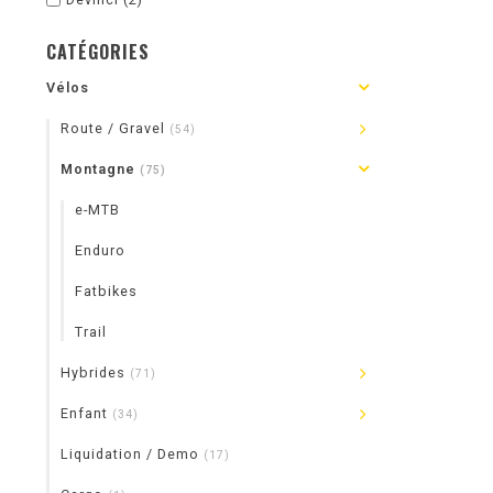
CATÉGORIES
Vélos
Route / Gravel
(54)
Montagne
(75)
e-MTB
Enduro
Fatbikes
Trail
Hybrides
(71)
Enfant
(34)
Liquidation / Demo
(17)