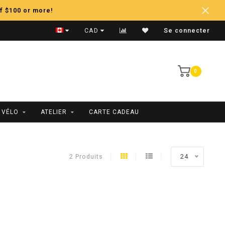
f $100 or more!
Expédition Rapide
CAD
Se connecter
0
 VÉLO
ATELIER
CARTE CADEAU
2 Produits
24