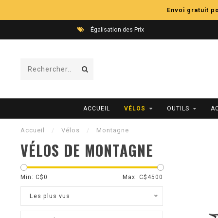
Envoi gratuit 
Égalisation des Prix
ACCUEIL
VÉLOS
OUTILS
A
Accueil
/
Vélos
/
Montagne
VÉLOS DE MONTAGNE
Min: C$
0
Max: C$
4500
Les plus vus