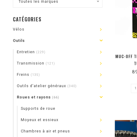
Toutes les marques
CATÉGORIES
Vélos
Outils
Entretien
(229)
MUC-OFF T
T
Transmission
(121)
8
Freins
(135)
Outils d'atelier généraux
(340)
Roues et rayons
(66)
Supports de roue
Moyeux et essieux
Chambres à air et pneus