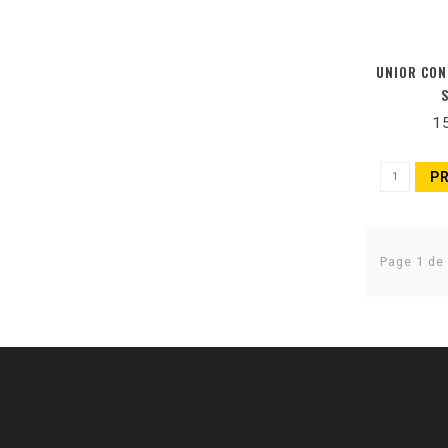
UNIOR CON
1
P
Page 1 de