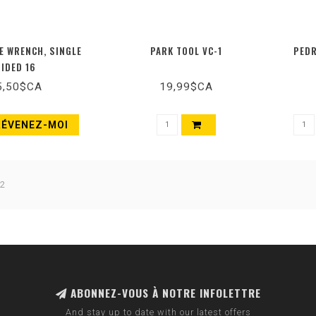
E WRENCH, SINGLE
PARK TOOL VC-1
PEDR
SIDED 16
5,50$CA
19,99$CA
RÉVENEZ-MOI
 2
ABONNEZ-VOUS À NOTRE INFOLETTRE
And stay up to date with our latest offers