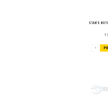
STAN'S NOT
1
P