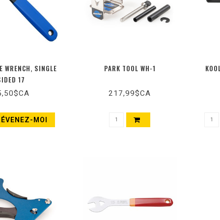
E WRENCH, SINGLE
PARK TOOL WH-1
KOOL
SIDED 17
5,50$CA
217,99$CA
RÉVENEZ-MOI