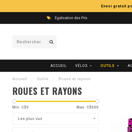
Envoi gratuit 
Égalisation des Prix
ACCUEIL
VÉLOS
OUTILS
A
Accueil
/
Outils
/
Roues et rayons
ROUES ET RAYONS
Min: C$
0
Max: C$
600
Les plus vus