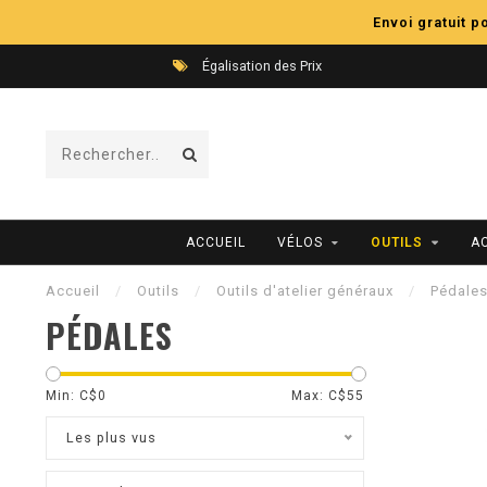
Envoi gratuit 
Égalisation des Prix
ACCUEIL
VÉLOS
OUTILS
A
Accueil
/
Outils
/
Outils d'atelier généraux
/
Pédale
PÉDALES
Min: C$
0
Max: C$
55
Les plus vus