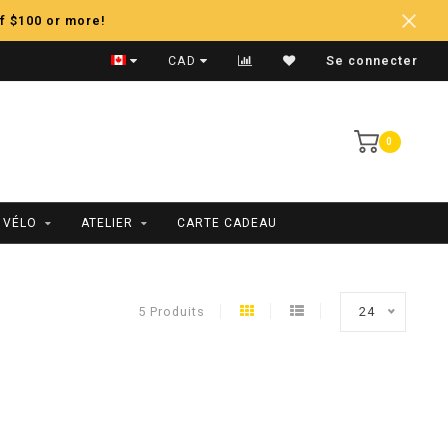
f $100 or more!
Expédition Rapide
CAD
Se connecter
0
 VÉLO
ATELIER
CARTE CADEAU
5 Produits
24