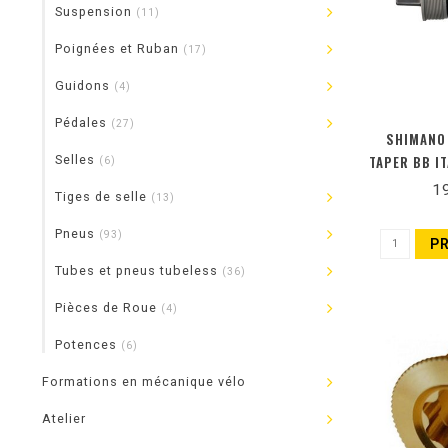
Suspension
(11)
Poignées et Ruban
(17)
Guidons
(4)
Pédales
(27)
SHIMANO
Selles
TAPER BB I
(6)
1
Tiges de selle
(13)
Pneus
(93)
P
Tubes et pneus tubeless
(36)
Pièces de Roue
(4)
Potences
(6)
Formations en mécanique vélo
Atelier