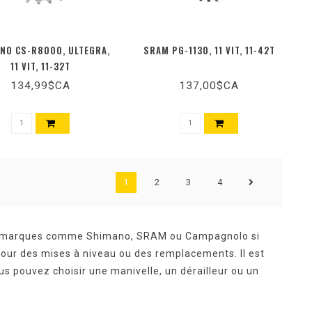
NO CS-R8000, ULTEGRA,
SRAM PG-1130, 11 VIT, 11-42T
11 VIT, 11-32T
134,99$CA
137,00$CA
1
2
3
4
 de marques comme Shimano, SRAM ou Campagnolo si
pour des mises à niveau ou des remplacements. Il est
us pouvez choisir une manivelle, un dérailleur ou un