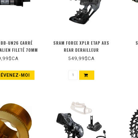
 BB-UN26 CARRÉ
SRAM FORCE XPLR ETAP AXS
S
TALIEN FILETÉ 70MM
REAR DERAILLEUR
X 113MM
9,99$CA
549,99$CA
RÉVENEZ-MOI