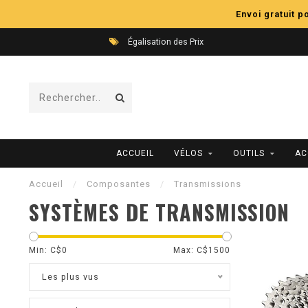
Envoi gratuit 
Égalisation des Prix
ACCUEIL
VÉLOS
OUTILS
AC
Accueil
/
Composantes
/
Transmissions
SYSTÈMES DE TRANSMISSION
Min: C$
0
Max: C$
1500
Les plus vus