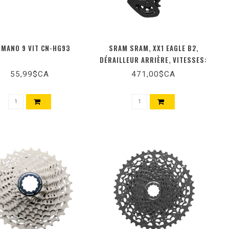
IMANO 9 VIT CN-HG93
SRAM SRAM, XX1 EAGLE B2,
DÉRAILLEUR ARRIÈRE, VITESSES:
12, NOIR
55,99$CA
471,00$CA