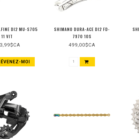
FINE DI2 MU-S705
SHIMANO DURA-ACE DI2 FD-
SH
11 VIT
7970 10S
3,99$CA
499,00$CA
RÉVENEZ-MOI