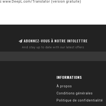
ec www.DeepL.com/Translator (version gratuite)
ABONNEZ-VOUS À NOTRE INFOLETTRE
And stay up to date with our latest offers
INFORMATIONS
À propos
Conditions générales
Politique de confidentialité