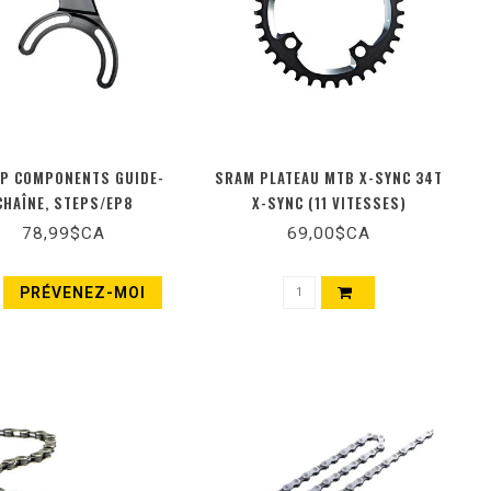
P COMPONENTS GUIDE-
SRAM PLATEAU MTB X-SYNC 34T
CHAÎNE, STEPS/EP8
X-SYNC (11 VITESSES)
78,99$CA
69,00$CA
PRÉVENEZ-MOI