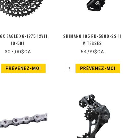
GX EAGLE XG-1275 12VIT,
SHIMANO 105 RD-5800-SS 11
10-50T
VITESSES
307,00$CA
64,99$CA
PRÉVENEZ-MOI
PRÉVENEZ-MOI