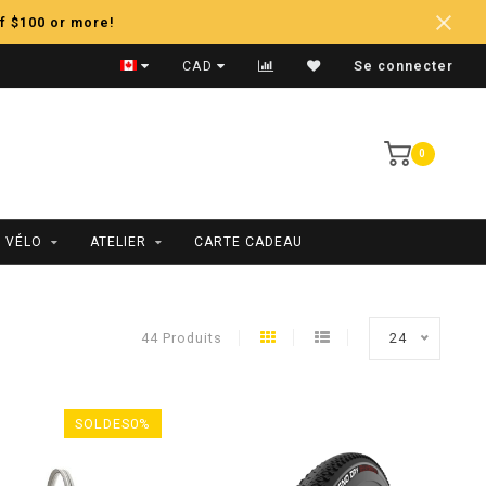
f $100 or more!
Expédition Rapide
CAD
Se connecter
0
 VÉLO
ATELIER
CARTE CADEAU
44 Produits
24
SOLDES0%