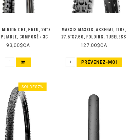
 MINION DHF, PNEU, 24''X
MAXXIS MAXXIS, ASSEGAI, TIRE,
 PLIABLE, COMPOSÉ : 3C
27.5''X2.60, FOLDING, TUBELESS
TERRA, TECH : EXO, TPI :
READY, 3C MAXX TERRA, EXO+,
93,00$CA
127,00$CA
, PSI : 35, 980G, NOIR
WIDE TRAIL, 120TPI, BLACK
PRÉVENEZ-MOI
SOLDES7%