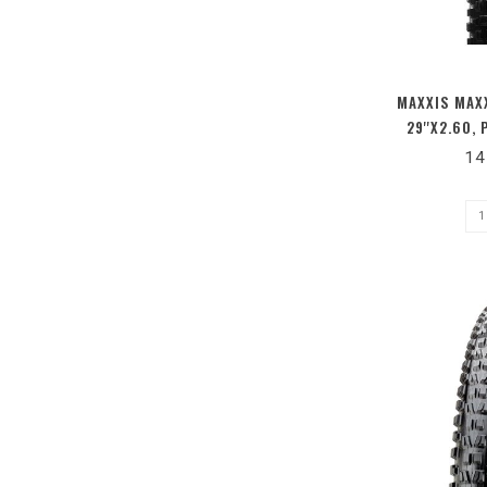
MAXXIS MAXX
29''X2.60,
READY, 3C 
14
WIDE TRA