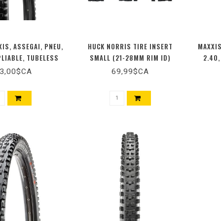
IS, ASSEGAI, PNEU,
HUCK NORRIS TIRE INSERT
MAXXIS
 PLIABLE, TUBELESS
SMALL (21-28MM RIM ID)
2.40,
MAXX TERRA, EXO+,
26"/27.5"/29" (SINGLE)
MAXX 
3,00$CA
69,99$CA
IL, 120TPI, NOIR
120