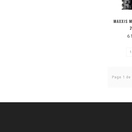
MAXXIS M
2
6
Page 1 de