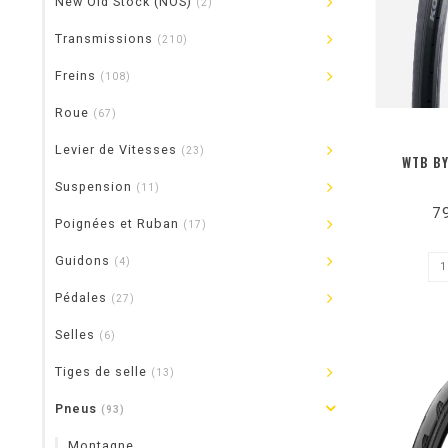
New Old Stock (NOS)
(2)
Transmissions
(210)
Freins
(108)
Roue
(67)
Levier de Vitesses
(23)
WTB BY
Suspension
(11)
7
Poignées et Ruban
(17)
Guidons
(4)
Pédales
(27)
Selles
(6)
Tiges de selle
(13)
Pneus
(93)
Montagne