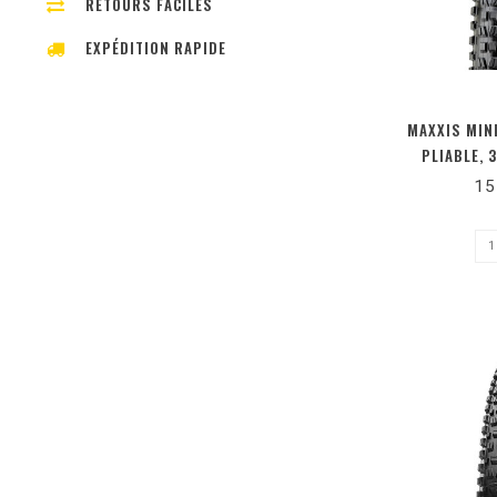
RETOURS FACILES
EXPÉDITION RAPIDE
MAXXIS MINI
PLIABLE, 
WIDE TRAIL
15
120TPI, 5