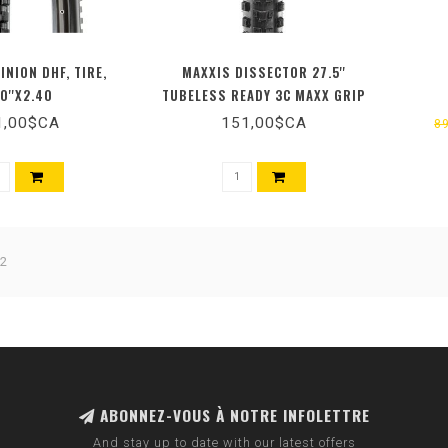
INION DHF, TIRE,
MAXXIS DISSECTOR 27.5''
0''X2.40
TUBELESS READY 3C MAXX GRIP
DD WIDE TRAIL
1,00$CA
151,00$CA
8
 2
ABONNEZ-VOUS À NOTRE INFOLETTRE
And stay up to date with our latest offers