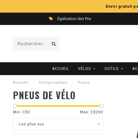
Envoi gratuit 
Égalisation des Prix
ACCUEIL
VÉLOS
OUTILS
AC
Accueil
/
Composantes
/
Pneus
PNEUS DE VÉLO
Min: C$
0
Max: C$
200
Les plus vus