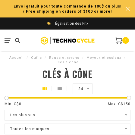
Envoi gratuit pour toute commande de 100$ ou plus!
/ Free shipping on orders of $100 or more!
Égalisation des Prix
0
Accueil
/
Outils
/
Roues et rayons
/
Moyeux et essieux
/
Clés à cône
CLÉS À CÔNE
24
Min: C$
0
Max: C$
150
Les plus vus
Toutes les marques