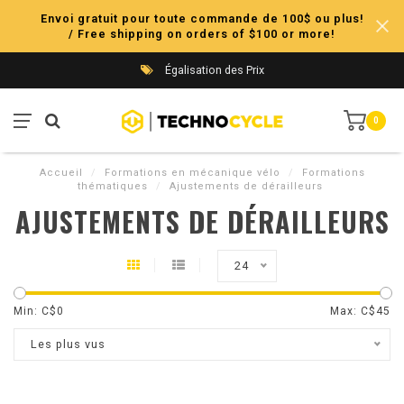
Envoi gratuit pour toute commande de 100$ ou plus!
/ Free shipping on orders of $100 or more!
Égalisation des Prix
0
Accueil
/
Formations en mécanique vélo
/
Formations
thématiques
/
Ajustements de dérailleurs
AJUSTEMENTS DE DÉRAILLEURS
24
Min: C$
0
Max: C$
45
Les plus vus