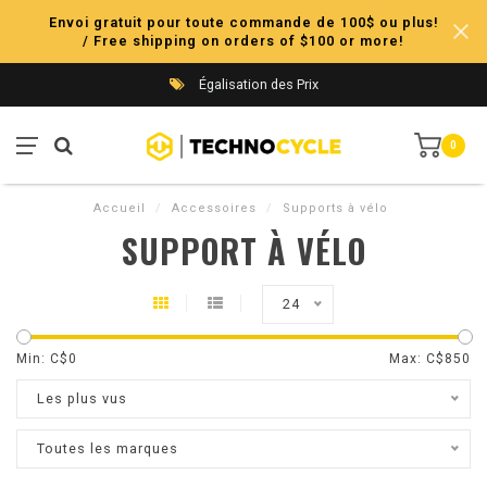
Envoi gratuit pour toute commande de 100$ ou plus!
/ Free shipping on orders of $100 or more!
Égalisation des Prix
0
Accueil
/
Accessoires
/
Supports à vélo
SUPPORT À VÉLO
24
Min: C$
0
Max: C$
850
Les plus vus
Toutes les marques