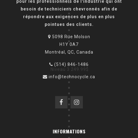
pour les professionnels de l'industrie qui ont
●
●
besoin de techniciens chevronnés afin de
●
répondre aux exigences de plus en plus
●
pointues des clients.
●
●
●
5098 Rue Molson
●
H1Y 0A7
Montréal, QC, Canada
(514) 846-1486
Niveau 3
249.99$
●
info@technocycle.ca
●
●
●
●
●
●
●
●
●
INFORMATIONS
●
●