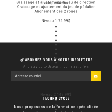
Graissage et ajustement du jeu de direction
composantes
Graissage et ajustement du jeu de pédalier
Alignement des 2 roues
Niveau 1
74.99$
●
●
●
●
●
●
●
●
ABONNEZ-VOUS À NOTRE INFOLETTRE
●
And stay up to date with our latest offers
●
Niveau 2
149.99$
TECHNO CYCLE
●
●
Nous proposons de la formation spécialisée
●