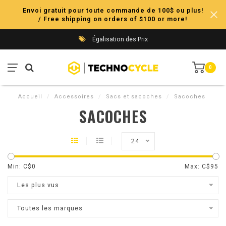
Envoi gratuit pour toute commande de 100$ ou plus!
/ Free shipping on orders of $100 or more!
Égalisation des Prix
0
Accueil
/
Accessoires
/
Sacs et sacoches
/
Sacoches
SACOCHES
24
Min: C$
0
Max: C$
95
Les plus vus
Toutes les marques