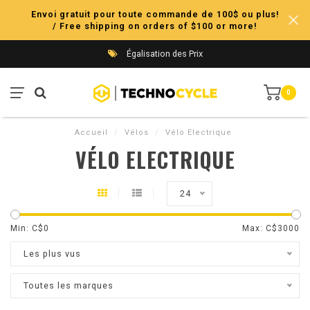
Envoi gratuit pour toute commande de 100$ ou plus!
/ Free shipping on orders of $100 or more!
Égalisation des Prix
0
Accueil
/
Vélos
/
Vélo Electrique
VÉLO ELECTRIQUE
24
Min: C$
0
Max: C$
3000
Les plus vus
Toutes les marques