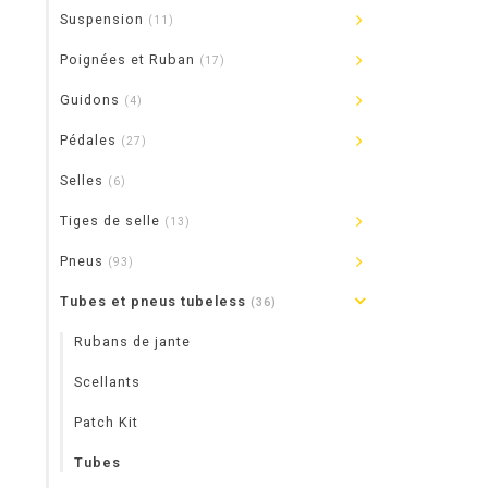
Suspension
(11)
Poignées et Ruban
(17)
Guidons
(4)
Pédales
(27)
Selles
(6)
Tiges de selle
(13)
Pneus
(93)
Tubes et pneus tubeless
(36)
Rubans de jante
Scellants
Patch Kit
Tubes