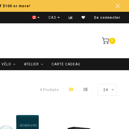
f $100 or more!
Expédition Rapide
CAD
Se connecter
0
 VÉLO
ATELIER
CARTE CADEAU
4 Produits
24