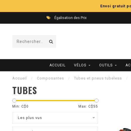
Envoi gratuit 
Égalisation des Prix
ACCUEIL
VÉLOS
OUTILS
AC
Accueil
/
Composantes
/
Tubes et pneus tubeless
/
TUBES
Min: C$
0
Max: C$
55
Les plus vus