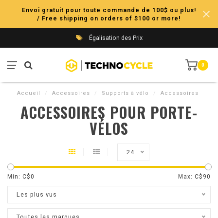
Envoi gratuit pour toute commande de 100$ ou plus!
/ Free shipping on orders of $100 or more!
Égalisation des Prix
0
Accueil
/
Accessoires
/
Supports à vélo
/
Accessoires
ACCESSOIRES POUR PORTE-
VÉLOS
24
Min: C$
0
Max: C$
90
Les plus vus
Toutes les marques