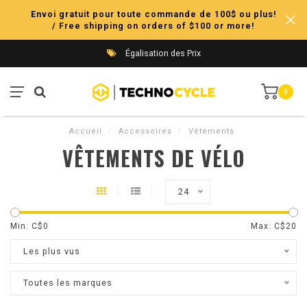
Envoi gratuit pour toute commande de 100$ ou plus!
/ Free shipping on orders of $100 or more!
Égalisation des Prix
0
Accueil
/
Accessoires
/
Vêtements
VÊTEMENTS DE VÉLO
24
Min: C$
0
Max: C$
20
Les plus vus
Toutes les marques