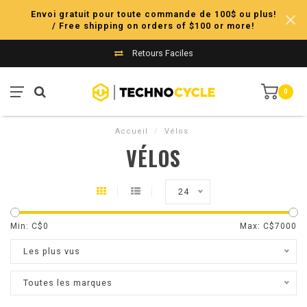
Envoi gratuit pour toute commande de 100$ ou plus!
/ Free shipping on orders of $100 or more!
Retours Faciles
0
Accueil
/
Vélos
VÉLOS
24
Min: C$
0
Max: C$
7000
Les plus vus
Toutes les marques