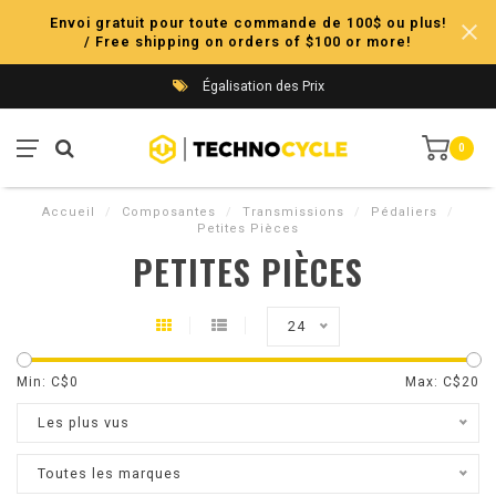
Envoi gratuit pour toute commande de 100$ ou plus!
/ Free shipping on orders of $100 or more!
Égalisation des Prix
0
Accueil
/
Composantes
/
Transmissions
/
Pédaliers
/
Petites Pièces
PETITES PIÈCES
24
Min: C$
0
Max: C$
20
Les plus vus
Toutes les marques