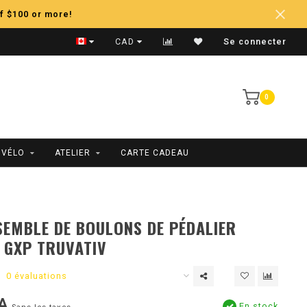
f $100 or more!
Expédition Rapide
CAD
Se connecter
0
 VÉLO
ATELIER
CARTE CADEAU
EMBLE DE BOULONS DE PÉDALIER
 GXP TRUVATIV
0 évaluations
A
En stock