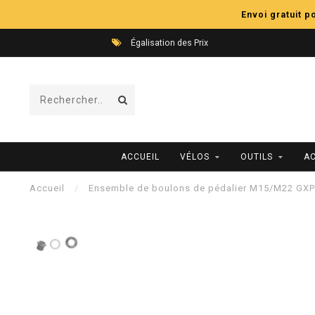
Envoi gratuit 
Égalisation des Prix
ACCUEIL
VÉLOS
OUTILS
A
Accueil
/
Ensemble de boulons de pédalier M15/M22 GXP 