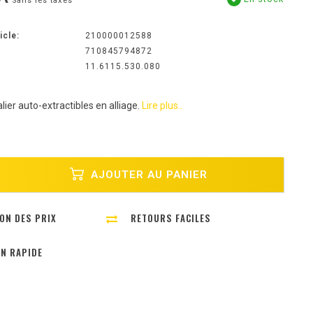
Sans les taxes
icle:
210000012588
710845794872
11.6115.530.080
ier auto-extractibles en alliage.
Lire plus..
AJOUTER AU PANIER
ON DES PRIX
RETOURS FACILES
ON RAPIDE