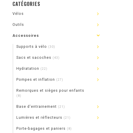
CATÉGORIES
Vélos
Outils
Accessoires
Supports à vélo
(30)
Sacs et sacoches
(43)
Hydratation
(22)
Pompes et inflation
(27)
Remorques et sièges pour enfants
(8)
Base d'entrainement
(21)
Lumières et réflecteurs
(21)
Porte-bagages et paniers
(8)