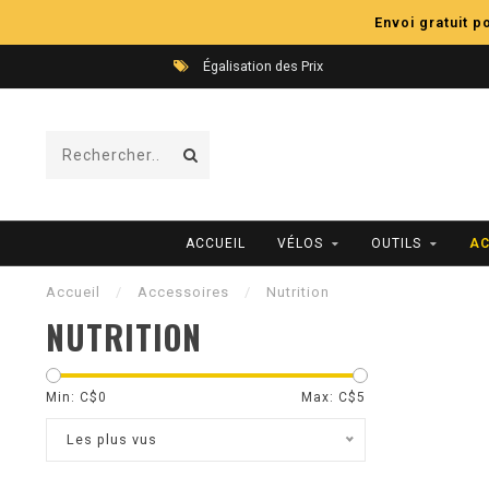
Envoi gratuit 
Égalisation des Prix
ACCUEIL
VÉLOS
OUTILS
AC
Accueil
/
Accessoires
/
Nutrition
NUTRITION
Min: C$
0
Max: C$
5
Les plus vus