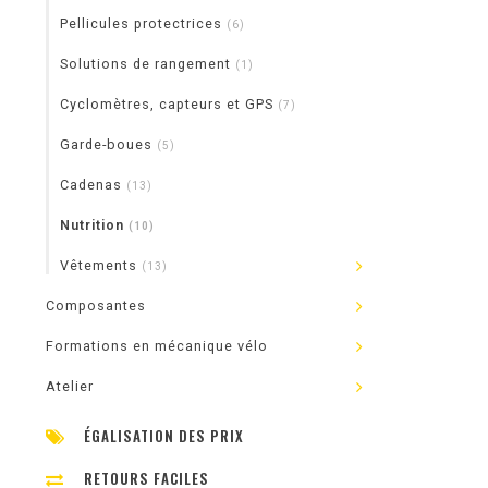
Pellicules protectrices
(6)
Solutions de rangement
(1)
Cyclomètres, capteurs et GPS
(7)
Garde-boues
(5)
Cadenas
(13)
Nutrition
(10)
Vêtements
(13)
Composantes
Formations en mécanique vélo
Atelier
ÉGALISATION DES PRIX
RETOURS FACILES