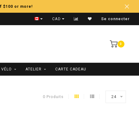
f $100 or more!
Expédition Rapide
CAD
Se connecter
0
 VÉLO
ATELIER
CARTE CADEAU
0 Produits
24