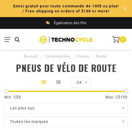
Envoi gratuit pour toute commande de 100$ ou plus!
/ Free shipping on orders of $100 or more!
Égalisation des Prix
0
Accueil
/
Composantes
/
Pneus
/
Route
PNEUS DE VÉLO DE ROUTE
24
Min: C$
0
Max: C$
150
Les plus vus
Toutes les marques