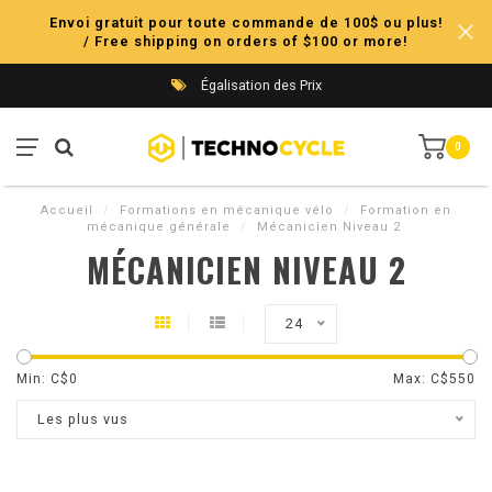
Envoi gratuit pour toute commande de 100$ ou plus!
/ Free shipping on orders of $100 or more!
Égalisation des Prix
0
Accueil
/
Formations en mécanique vélo
/
Formation en
mécanique générale
/
Mécanicien Niveau 2
MÉCANICIEN NIVEAU 2
24
Min: C$
0
Max: C$
550
Les plus vus