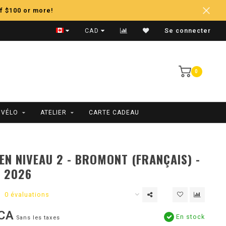
f $100 or more!
Expédition Rapide
CAD
Se connecter
0
 VÉLO
ATELIER
CARTE CADEAU
EN NIVEAU 2 - BROMONT (FRANÇAIS) -
I 2026
0 évaluations
CA
En stock
Sans les taxes