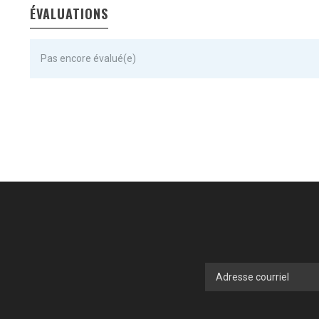
ÉVALUATIONS
Pas encore évalué(e)