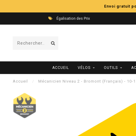
Envoi gratuit 
Égalisation des Prix
ACCUEIL
VÉLOS
OUTILS
A
Accueil
/
Mécanicien Niveau 2 - Bromont (Français) - 10-