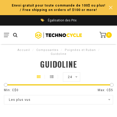
Envoi gratuit pour toute commande de 100$ ou plus!
/ Free shipping on orders of $100 or more!
Égalisation des Prix
0
Accueil
/
Composantes
/
Poignées et Ruban
/
Guidoline
GUIDOLINE
24
Min: C$
0
Max: C$
5
Les plus vus