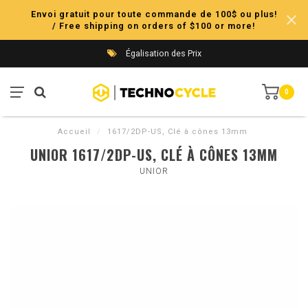
Envoi gratuit pour toute commande de 100$ ou plus!
/ Free shipping on orders of $100 or more!
Égalisation des Prix
0
Accueil
/
1617/2DP-US, Clé à cônes 13mm
UNIOR 1617/2DP-US, CLÉ À CÔNES 13MM
UNIOR