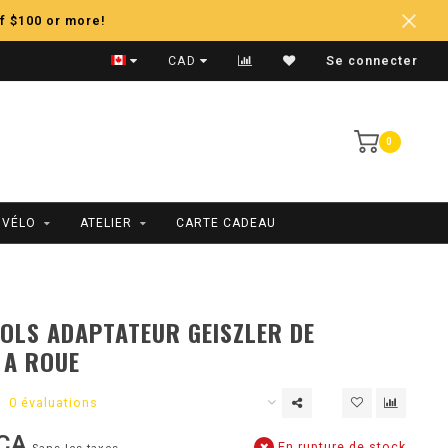
f $100 or more!
Expédition Rapide
CAD
Se connecter
0
 VÉLO
ATELIER
CARTE CADEAU
OLS ADAPTATEUR GEISZLER DE
 A ROUE
0 évaluations
CA
En rupture de stock