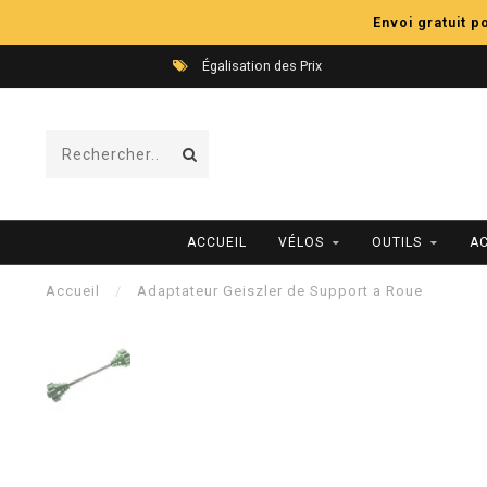
Envoi gratuit 
Égalisation des Prix
ACCUEIL
VÉLOS
OUTILS
A
Accueil
/
Adaptateur Geiszler de Support a Roue