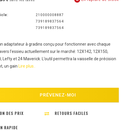
Sans les taxes
icle:
210000008887
739189837564
739189837564
 un adaptateur à gradins conçu pour fonctionner avec chaque
avers l’essieu actuellement sur le marché: 12X142, 12X150,
Lefty et 24 Maverick. L’outil permettra la vaisselle de précision
t, un gain
Lire plus..
PRÉVENEZ-MOI
ON DES PRIX
RETOURS FACILES
ON RAPIDE