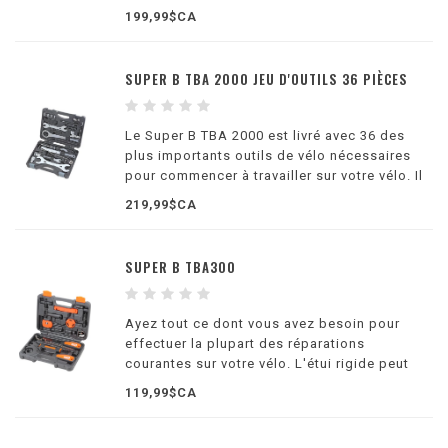
199,99$CA
SUPER B TBA 2000 JEU D'OUTILS 36 PIÈCES
Le Super B TBA 2000 est livré avec 36 des
plus importants outils de vélo nécessaires
pour commencer à travailler sur votre vélo. Il
offre un excellent rapport qualité-prix en
219,99$CA
permettant à quiconque de commencer à
réparer son vélo.
SUPER B TBA300
Ayez tout ce dont vous avez besoin pour
effectuer la plupart des réparations
courantes sur votre vélo. L'étui rigide peut
être facilement transporté afin que vous
119,99$CA
puissiez voyager avec tous vos outils et les
avoir toujours à portée de main.