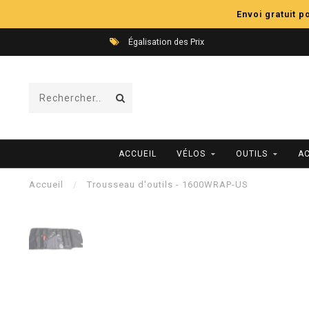
Envoi gratuit 
Égalisation des Prix
ACCUEIL
VÉLOS
OUTILS
A
Accueil
/
Trousseau d'outils - 1600WRAP-US