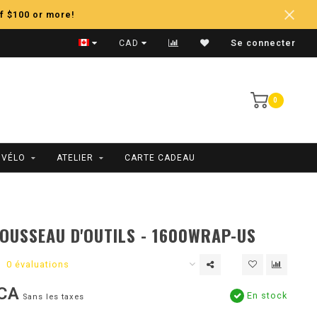
f $100 or more!
Expédition Rapide
CAD
Se connecter
0
 VÉLO
ATELIER
CARTE CADEAU
OUSSEAU D'OUTILS - 1600WRAP-US
0 évaluations
CA
En stock
Sans les taxes