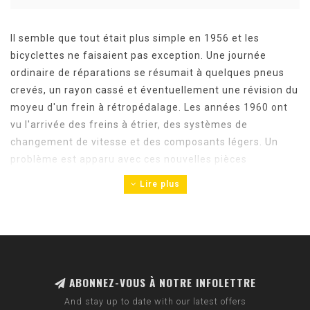
Il semble que tout était plus simple en 1956 et les
bicyclettes ne faisaient pas exception. Une journée
ordinaire de réparations se résumait à quelques pneus
crevés, un rayon cassé et éventuellement une révision du
moyeu d'un frein à rétropédalage. Les années 1960 ont
vu l'arrivée des freins à étrier, des systèmes de
changement de vitesse et des composants légers. Un
problème est apparu avec ces nouvelles pièces
compliquées. Pas d'outils ! Mon père, Howard, et son
Lire plus
partenaire commercial, Art Engstrom, étaient tous deux
des hommes de terrain, qui résolvaient généralement les
problèmes par eux-mêmes. Ils ont tous deux relevé le
défi en créant leurs propres outils de résolution de
problèmes. La plupart de ces premiers outils ont été
construits à partir de zéro, avec les matériaux et les
ABONNEZ-VOUS À NOTRE INFOLETTRE
restes qu'ils pouvaient trouver.
And stay up to date with our latest offers