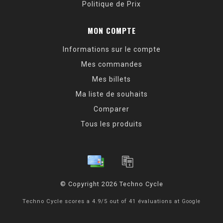
à vingt nouveaux produits introduits chaque année.
Politique de Prix
En avril 2013, nous avons célébré notre 50e anniversaire
MON COMPTE
et nous avons emménagé dans notre quatrième site, une
installation de 80 000 pieds carrés construite
Informations sur le compte
spécialement pour nous. Nous faisons plus de fabrication
Mes commandes
en interne que jamais et nos plans incluent l'expansion
Mes billets
pour faire encore plus nous-mêmes. Les nouvelles
Ma liste de souhaits
installations comprennent également un studio photo et
Comparer
vidéo afin que nous puissions développer nos articles
d'aide à la réparation et nos vidéos pratiques sur
Tous les produits
Internet. Nous sommes prêts pour les 50 prochaines
années !
Howard et Art n'ont jamais imaginé en 1963 que Park
Tool Company deviendrait ce qu'elle est aujourd'hui, mais
© Copyright 2026 Techno Cycle
nous ne considérons pas notre place au sommet comme
Techno Cycle
scores a
4.9
/
5
out of
41
évaluations at
Google
acquise. Notre promesse pour l'avenir est simple :
Construire les meilleurs outils. Notre engagement envers