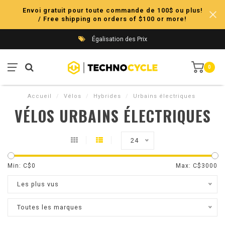
Envoi gratuit pour toute commande de 100$ ou plus!
/ Free shipping on orders of $100 or more!
Égalisation des Prix
0
Accueil
/
Vélos
/
Hybrides
/
Urbains électriques
VÉLOS URBAINS ÉLECTRIQUES
24
Min: C$
0
Max: C$
3000
Les plus vus
Toutes les marques