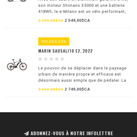
son moteur Shimano E5000 et une batterie
418Wh, le e-Milano est un vélo performant,
fiable et sécuritaire, permettant de partir en
2 549,00$CA
3 399,00$CA
toute confiance.
SOLDES-25%
MARIN SAUSALITO E2, 2022
Le pouvoir de se déplacer dans le paysage
urbain de manière propre et efficace est
désormais aussi simple que de pédaler. La
famille de vélos Sausalito vous aide à garder
2 749,00$CA
3 669,00$CA
le rythme avec une assistance amusante et
vive pour aplanir les collines.
ABONNEZ-VOUS À NOTRE INFOLETTRE