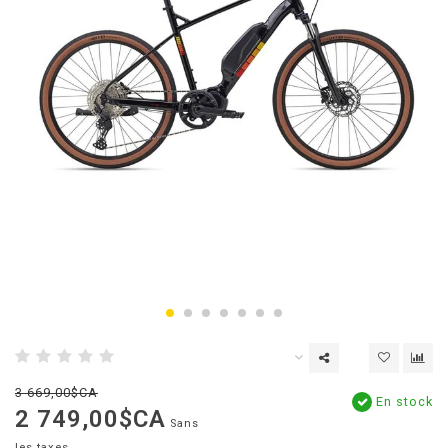
3 669,00$CA
En stock
2 749,00$CA
Sans
les taxes