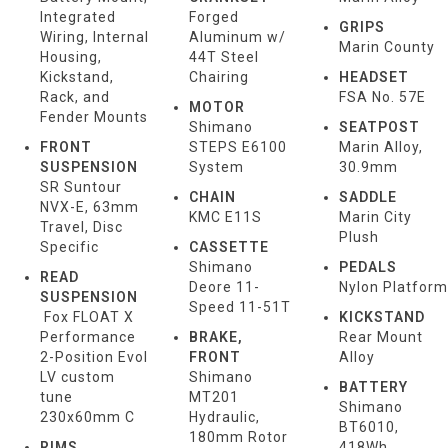
Integrated
Forged
GRIPS
Wiring, Internal
Aluminum w/
Marin County
Housing,
44T Steel
Kickstand,
Chairing
HEADSET
Rack, and
FSA No. 57E
MOTOR
Fender Mounts
Shimano
SEATPOST
FRONT
STEPS E6100
Marin Alloy,
SUSPENSION
System
30.9mm
SR Suntour
CHAIN
SADDLE
NVX-E, 63mm
KMC E11S
Marin City
Travel, Disc
Plush
Specific
CASSETTE
Shimano
PEDALS
READ
Deore 11-
Nylon Platform
SUSPENSION
Speed 11-51T
Fox FLOAT X
KICKSTAND
Performance
BRAKE,
Rear Mount
2-Position Evol
FRONT
Alloy
LV custom
Shimano
BATTERY
tune
MT201
Shimano
230x60mm C
Hydraulic,
BT6010,
180mm Rotor
RIMS
418Wh