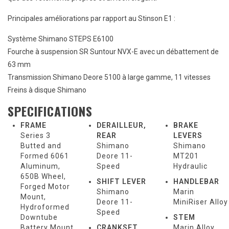
Principales améliorations par rapport au Stinson E1 :
Système Shimano STEPS E6100
Fourche à suspension SR Suntour NVX-E avec un débattement de
63 mm
Transmission Shimano Deore 5100 à large gamme, 11 vitesses
Freins à disque Shimano
SPECIFICATIONS
FRAME
DERAILLEUR,
BRAKE
Series 3
REAR
LEVERS
Butted and
Shimano
Shimano
Formed 6061
Deore 11-
MT201
Aluminum,
Speed
Hydraulic
650B Wheel,
SHIFT LEVER
HANDLEBAR
Forged Motor
Shimano
Marin
Mount,
Deore 11-
MiniRiser Alloy
Hydroformed
Speed
Downtube
STEM
Battery Mount,
CRANKSET
Marin Alloy