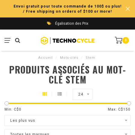
Envoi gratuit pour toute commande de 100$ ou plus!
/ Free shipping on orders of $100 or more!
Égalisation des Prix
0
Accueil
/
Mots-clés
/
Stem
PRODUITS ASSOCIÉS AU MOT-
CLÉ STEM
24
Min: C$
0
Max: C$
150
Les plus vus
Toutes les marques