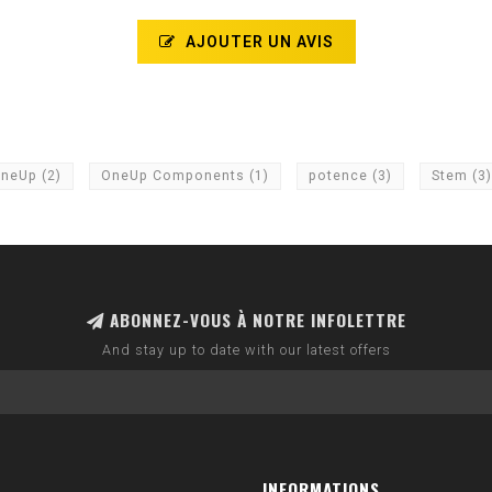
AJOUTER UN AVIS
neUp
(2)
OneUp Components
(1)
potence
(3)
Stem
(3)
ABONNEZ-VOUS À NOTRE INFOLETTRE
And stay up to date with our latest offers
INFORMATIONS