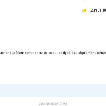
EXPÉDITI
apuchon supérieur comme toutes les autres tiges. Il est également compa
0 étoiles selon 0 avis