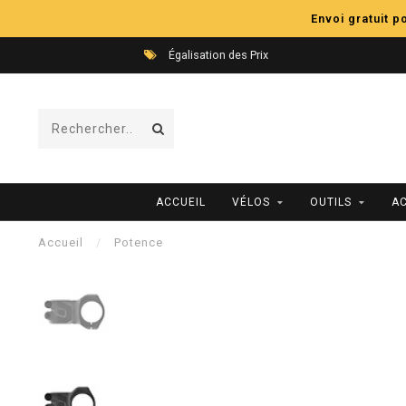
Envoi gratuit 
Égalisation des Prix
ACCUEIL
VÉLOS
OUTILS
A
Accueil
/
Potence