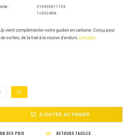
icle:
210000011153
1c0524blk
Up vient complémenter notre guidon en carbone. Conçu pour
de sorties, de la trail à la course d'enduro.
Lire plus..
2
50
AJOUTER AU PANIER
ON DES PRIX
RETOURS FACILES