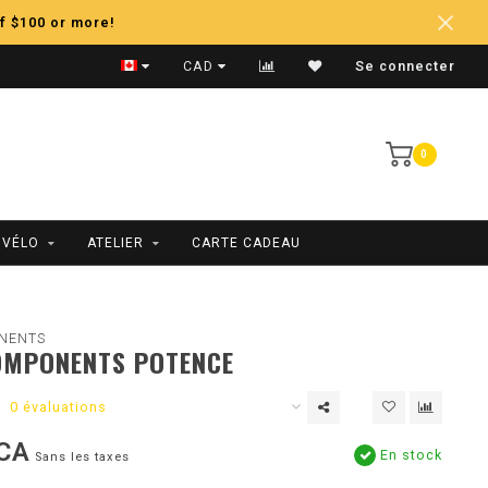
f $100 or more!
Expédition Rapide
CAD
Se connecter
0
 VÉLO
ATELIER
CARTE CADEAU
NENTS
OMPONENTS POTENCE
0 évaluations
CA
En stock
Sans les taxes