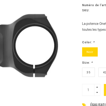
Numéro de l'art
SKU:
La potence One
toutes les types 
Color:
*
Noir
Size:
*
35
4
ÉGALISATI