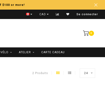
f $100 or more!
Expédition Rapide
CAD
Se connecter
0
 VÉLO
ATELIER
CARTE CADEAU
2 Produits
24