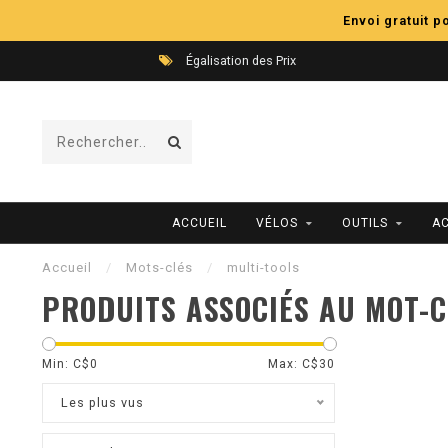
Envoi gratuit 
Égalisation des Prix
ACCUEIL
VÉLOS
OUTILS
A
Accueil
/
Mots-clés
/
multi-tools
PRODUITS ASSOCIÉS AU MOT-C
Min: C$
0
Max: C$
30
Les plus vus