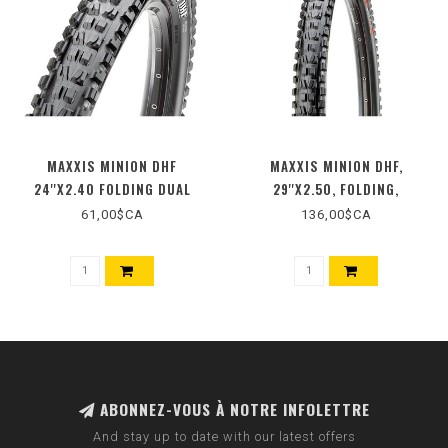
MAXXIS MINION DHF
MAXXIS MINION DHF,
24''X2.40 FOLDING DUAL
29''X2.50, FOLDING,
TUBELESS READY, 3C MAXX
61,00$CA
136,00$CA
TERRA, EXO+, WIDE TRAIL,
120TPI, BLACK
ABONNEZ-VOUS À NOTRE INFOLETTRE
And stay up to date with our latest offers