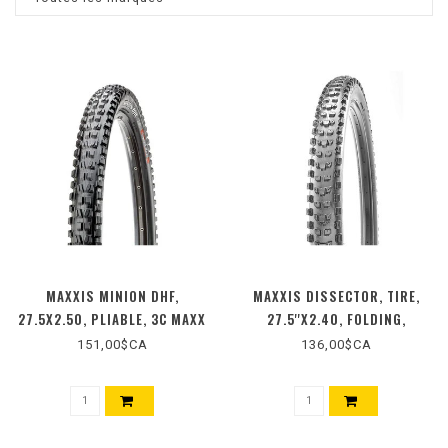
MAXXIS MINION DHF,
MAXXIS DISSECTOR, TIRE,
27.5X2.50, PLIABLE, 3C MAXX
27.5''X2.40, FOLDING,
GRIP, DD, WIDE TRAIL,
TUBELESS READY, 3C MAXX
151,00$CA
136,00$CA
TUBELESS READY, 120TPI,
TERRA, EXO+, WIDE TRAIL,
50PSI, 1170G, NOIR
120TPI, BLACK