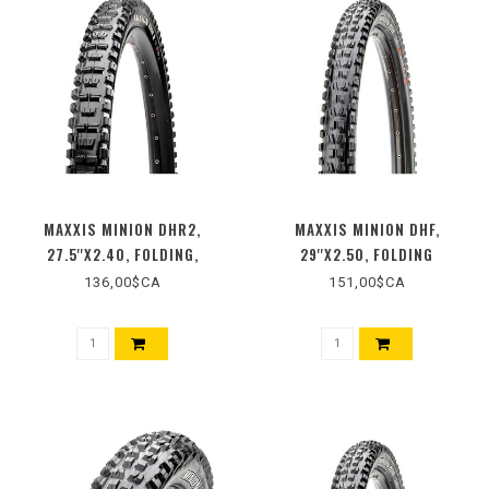
MAXXIS MINION DHR2,
MAXXIS MINION DHF,
27.5''X2.40, FOLDING,
29''X2.50, FOLDING
TUBELESS READY, 3C MAXX
136,00$CA
151,00$CA
GRIP, EXO+, WIDE TRAIL,
BLACK