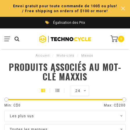
Envoi gratuit pour toute commande de 100$ ou plus!
/ Free shipping on orders of $100 or more!
Égalisation des Prix
0
Accueil
/
Mots-clés
/
Maxxis
PRODUITS ASSOCIÉS AU MOT-
CLÉ MAXXIS
24
Min: C$
0
Max: C$
200
Les plus vus
Toutes les marques