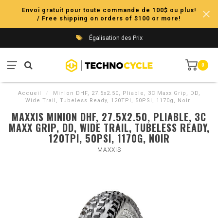
Envoi gratuit pour toute commande de 100$ ou plus!
/ Free shipping on orders of $100 or more!
Égalisation des Prix
0
Accueil
/
Minion DHF, 27.5x2.50, Pliable, 3C Maxx Grip, DD,
Wide Trail, Tubeless Ready, 120TPI, 50PSI, 1170g, Noir
MAXXIS MINION DHF, 27.5X2.50, PLIABLE, 3C
MAXX GRIP, DD, WIDE TRAIL, TUBELESS READY,
120TPI, 50PSI, 1170G, NOIR
MAXXIS