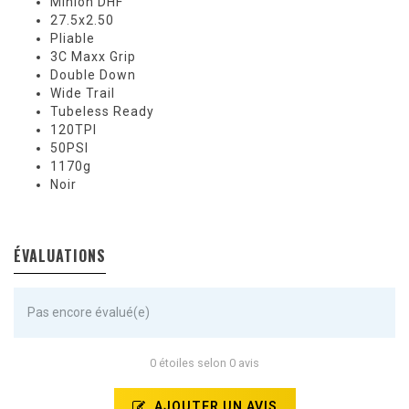
Minion DHF
27.5x2.50
Pliable
3C Maxx Grip
Double Down
Wide Trail
Tubeless Ready
120TPI
50PSI
1170g
Noir
ÉVALUATIONS
Pas encore évalué(e)
0 étoiles selon 0 avis
AJOUTER UN AVIS