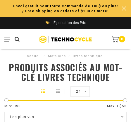
Envoi gratuit pour toute commande de 100$ ou plus!
/ Free shipping on orders of $100 or more!
Égalisation des Prix
0
Accueil
/
Mots-clés
/
livres technique
PRODUITS ASSOCIÉS AU MOT-
CLÉ LIVRES TECHNIQUE
24
Min: C$
0
Max: C$
55
Les plus vus