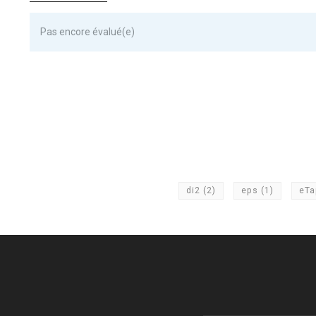
Pas encore évalué(e)
di2
(2)
eps
(1)
eT