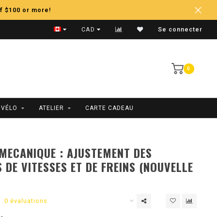
f $100 or more!
Expédition Rapide
CAD
Se connecter
0
 VÉLO
ATELIER
CARTE CADEAU
 MECANIQUE : AJUSTEMENT DES
 DE VITESSES ET DE FREINS (NOUVELLE
0 évaluations