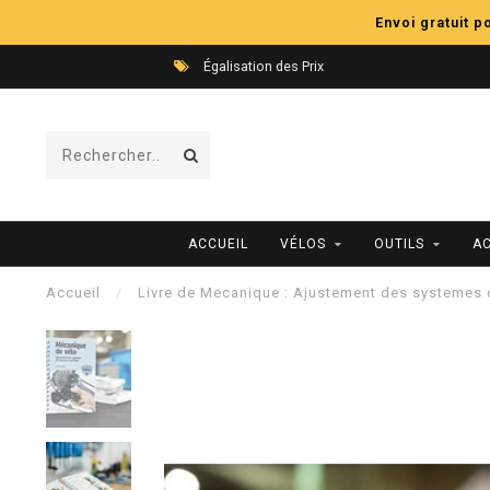
Envoi gratuit 
Égalisation des Prix
ACCUEIL
VÉLOS
OUTILS
A
Accueil
/
Livre de Mecanique : Ajustement des systemes de