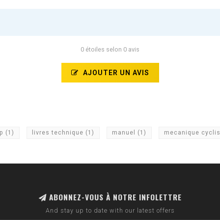
0 étoiles selon 0 avis
AJOUTER UN AVIS
ap
(1)
livres technique
(1)
manuel
(1)
mecanique cycli
ABONNEZ-VOUS À NOTRE INFOLETTRE
And stay up to date with our latest offers