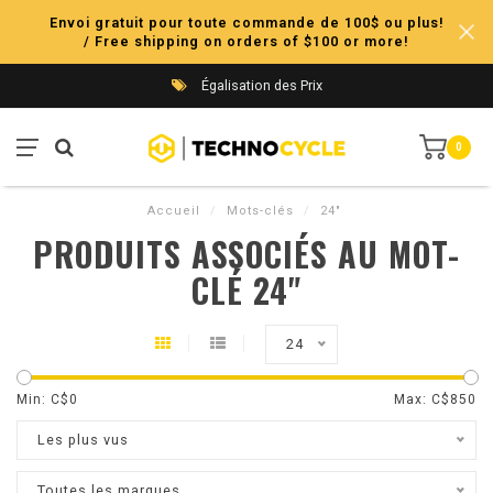
Envoi gratuit pour toute commande de 100$ ou plus!
/ Free shipping on orders of $100 or more!
Égalisation des Prix
0
Accueil
/
Mots-clés
/
24"
PRODUITS ASSOCIÉS AU MOT-
CLÉ 24"
24
Min: C$
0
Max: C$
850
Les plus vus
Toutes les marques