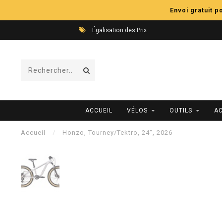
Envoi gratuit 
Égalisation des Prix
ACCUEIL
VÉLOS
OUTILS
A
Accueil
/
Honzo, Tourney/Tektro, 24", 2026