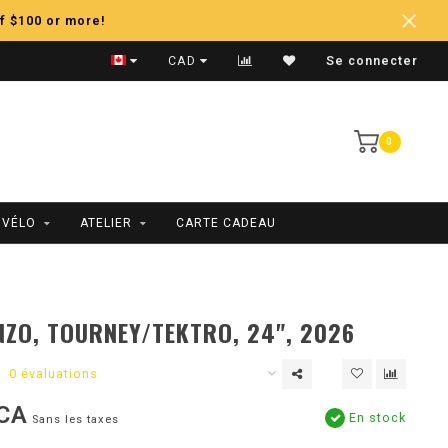
f $100 or more!
Expédition Rapide
CAD
Se connecter
0
 VÉLO
ATELIER
CARTE CADEAU
ZO, TOURNEY/TEKTRO, 24", 2026
0 évaluations
CA
En stock
Sans les taxes