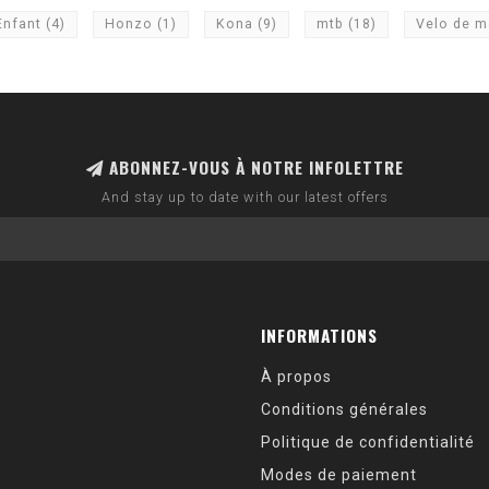
Enfant
(4)
Honzo
(1)
Kona
(9)
mtb
(18)
Velo de 
ABONNEZ-VOUS À NOTRE INFOLETTRE
And stay up to date with our latest offers
INFORMATIONS
À propos
Conditions générales
Politique de confidentialité
Modes de paiement