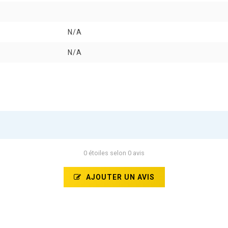
N/A
N/A
0 étoiles selon 0 avis
AJOUTER UN AVIS