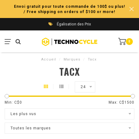
Envoi gratuit pour toute commande de 100$ ou plus!
/ Free shipping on orders of $100 or more!
Égalisation des Prix
0
Accueil
/
Marques
/
Tacx
TACX
24
Min: C$
0
Max: C$
1500
Les plus vus
Toutes les marques