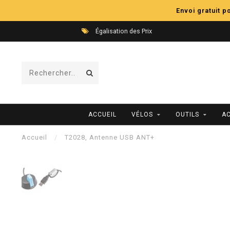
Envoi gratuit 
Égalisation des Prix
ACCUEIL
VÉLOS
OUTILS
A
Accueil
/
T2028, Antenne USB ANT+