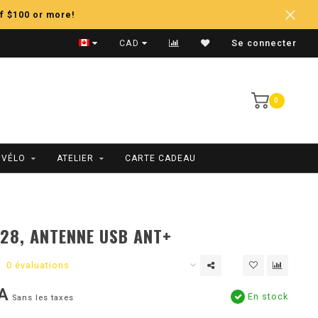
f $100 or more!
Expédition Rapide
CAD
Se connecter
0
 VÉLO
ATELIER
CARTE CADEAU
28, ANTENNE USB ANT+
0 évaluations
A
En stock
Sans les taxes