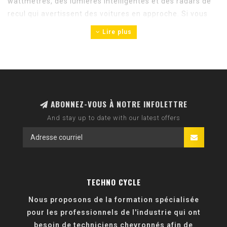
wattmètres, des lumières intelligentes et des radars de
recul qui avertissent des voitures en approche. Si vous
souhaitez vous entraîner à l'intérieur afin de pouvoir le
Lire plus
faire plus intelligemment tout au long de l'année,
découvrez nos appareils d'entraînement en salle.
ABONNEZ-VOUS À NOTRE INFOLETTRE
And stay up to date with our latest offers
TECHNO CYCLE
Nous proposons de la formation spécialisée
pour les professionnels de l'industrie qui ont
besoin de techniciens chevronnés afin de