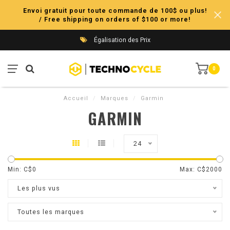
Envoi gratuit pour toute commande de 100$ ou plus!
/ Free shipping on orders of $100 or more!
Égalisation des Prix
0
Accueil
/
Marques
/
Garmin
GARMIN
24
Min: C$
0
Max: C$
2000
Les plus vus
Toutes les marques