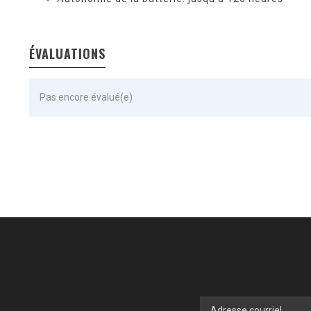
ÉVALUATIONS
Pas encore évalué(e)