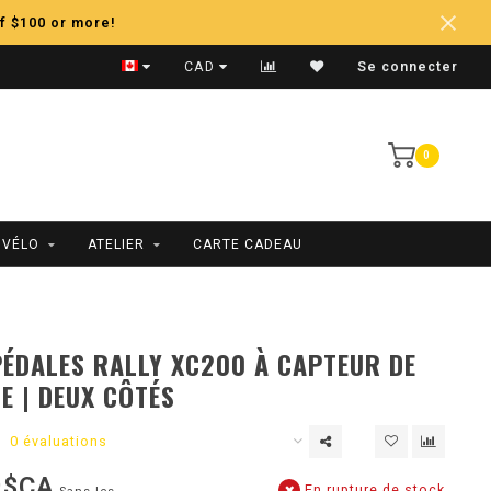
f $100 or more!
Expédition Rapide
CAD
Se connecter
0
 VÉLO
ATELIER
CARTE CADEAU
ÉDALES RALLY XC200 À CAPTEUR DE
E | DEUX CÔTÉS
0 évaluations
9$CA
En rupture de stock