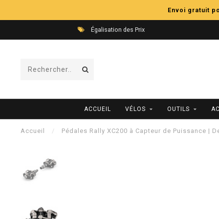
Envoi gratuit 
Égalisation des Prix
ACCUEIL
VÉLOS
OUTILS
A
Accueil
/
Pédales Rally XC200 à Capteur de Puissance | D