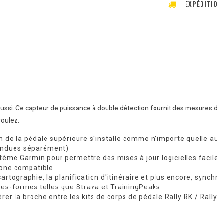
EXPÉDITI
ussi. Ce capteur de puissance à double détection fournit des mesures de 
roulez.
on de la pédale supérieure s'installe comme n'importe quelle a
vendues séparément)
ème Garmin pour permettre des mises à jour logicielles facil
hone compatible
cartographie, la planification d'itinéraire et plus encore, syn
ates-formes telles que Strava et TrainingPeaks
rer la broche entre les kits de corps de pédale Rally RK / R